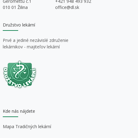
Geromettu č.1
+421 948 493 932
010 01 Žilina
office@dl.sk
Družstvo lekární
Prvé a jediné nezávislé združenie
lekárnikov - majiteľov lekární
Kde nás nájdete
Mapa Tradičných lekární