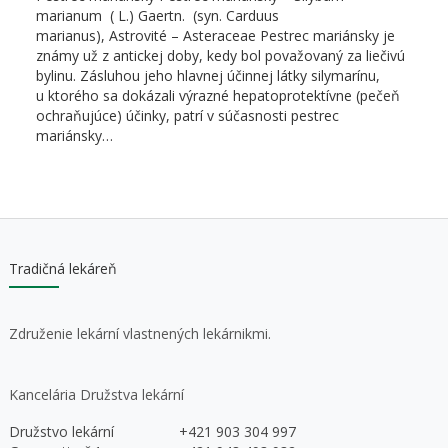
marianum ( L.) Gaertn. (syn. Carduus
marianus), Astrovité – Asteraceae Pestrec mariánsky je
známy už z antickej doby, kedy bol považovaný za liečivú
bylinu. Zásluhou jeho hlavnej účinnej látky silymarínu,
u ktorého sa dokázali výrazné hepatoprotektívne (pečeň
ochraňujúce) účinky, patrí v súčasnosti pestrec
mariánsky…
Tradičná lekáreň
Združenie lekární vlastnených lekárnikmi.
Kancelária Družstva lekární
Družstvo lekární
+421 903 304 997