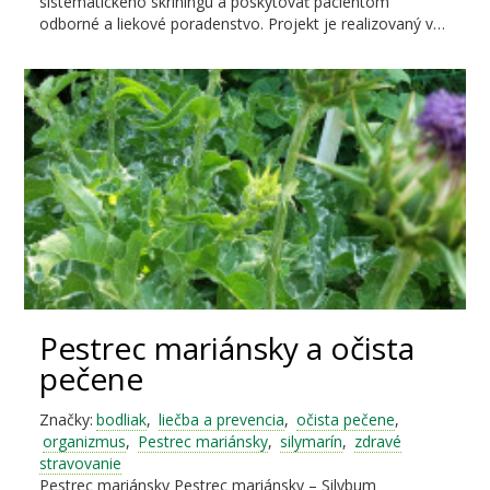
sistematického skríningu a poskytovať pacientom
odborné a liekové poradenstvo. Projekt je realizovaný v…
Pestrec mariánsky a očista
pečene
Značky:
bodliak
,
liečba a prevencia
,
očista pečene
,
organizmus
,
Pestrec mariánsky
,
silymarín
,
zdravé
stravovanie
Pestrec mariánsky Pestrec mariánsky – Silybum