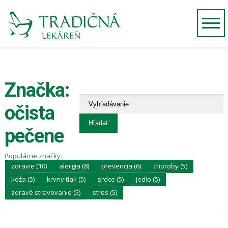
Značka:
očista
pečene
Populárne značky:
zdravie (10)
alergia (8)
prevencia (6)
choroby (5)
koža (5)
krvny tlak (5)
srdce (5)
jedlo (5)
zdravé stravovanie (5)
stres (5)