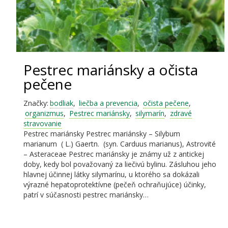
Pestrec mariánsky a očista
pečene
Značky:
bodliak
,
liečba a prevencia
,
očista pečene
,
organizmus
,
Pestrec mariánsky
,
silymarín
,
zdravé
stravovanie
Pestrec mariánsky Pestrec mariánsky – Silybum
marianum ( L.) Gaertn. (syn. Carduus marianus), Astrovité
– Asteraceae Pestrec mariánsky je známy už z antickej
doby, kedy bol považovaný za liečivú bylinu. Zásluhou jeho
hlavnej účinnej látky silymarínu, u ktorého sa dokázali
výrazné hepatoprotektívne (pečeň ochraňujúce) účinky,
patrí v súčasnosti pestrec mariánsky…