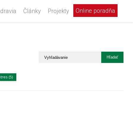
Online poradňa
dravia
Články
Projekty
stres (5)