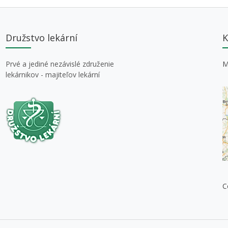
Družstvo lekární
K
Prvé a jediné nezávislé združenie
M
lekárnikov - majiteľov lekární
C