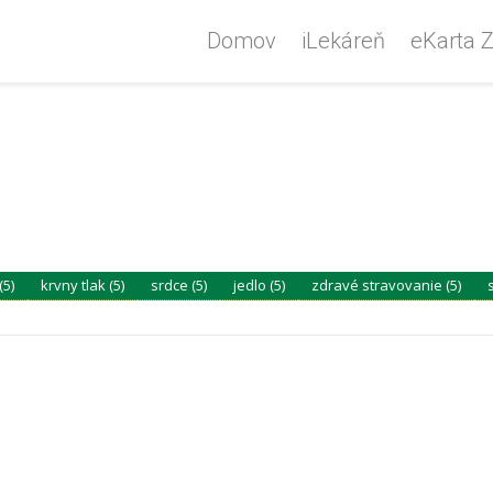
Domov
iLekáreň
eKarta Z
(5)
krvny tlak (5)
srdce (5)
jedlo (5)
zdravé stravovanie (5)