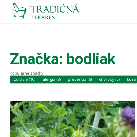
Značka: bodliak
Populárne značky:
zdravie (10)
alergia (8)
prevencia (6)
choroby (5)
koža 