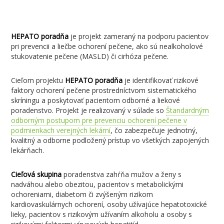
HEPATO poradňa
je projekt zameraný na podporu pacientov
pri prevencii a liečbe ochorení pečene, ako sú nealkoholové
stukovatenie pečene (MASLD) či cirhóza pečene.
Cieľom projektu
HEPATO poradňa
je identifikovať rizikové
faktory ochorení pečene prostredníctvom sistematického
skríningu a poskytovať pacientom odborné a liekové
poradenstvo. Projekt je realizovaný v súlade so
Štandardným
odborným postupom pre prevenciu ochorení pečene v
podmienkach verejných lekární
, čo zabezpečuje jednotný,
kvalitný a odborne podložený prístup vo všetkých zapojených
lekárňach.
Cieľová skupina
poradenstva
zahŕňa mužov a ženy s
nadváhou alebo obezitou, pacientov s metabolickými
ochoreniami, diabetom či zvýšeným rizikom
kardiovaskulárnych ochorení, osoby užívajúce hepatotoxické
lieky, pacientov s rizikovým užívaním alkoholu a osoby s