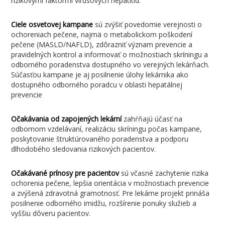
rizikovými faktormi vírusových hepatitíd.
Ciele osvetovej kampane
sú zvýšiť povedomie verejnosti o
ochoreniach pečene, najmä o metabolickom poškodení
pečene (MASLD/NAFLD), zdôrazniť význam prevencie a
pravidelných kontrol a informovať o možnostiach skríningu a
odborného poradenstva dostupného vo verejných lekárňach.
Súčasťou kampane je aj posilnenie úlohy lekárnika ako
dostupného odborného poradcu v oblasti hepatálnej
prevencie
Očakávania od zapojených lekární
zahŕňajú účasť na
odbornom vzdelávaní, realizáciu skríningu počas kampane,
poskytovanie štruktúrovaného poradenstva a podporu
dlhodobého sledovania rizikových pacientov.
Očakávané prínosy pre pacientov
sú včasné zachytenie rizika
ochorenia pečene, lepšia orientácia v možnostiach prevencie
a zvýšená zdravotná gramotnosť. Pre lekárne projekt prináša
posilnenie odborného imidžu, rozšírenie ponuky služieb a
vyššiu dôveru pacientov.