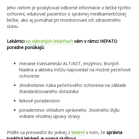
Jeho cieľom je poskytovať odborné informácie o liečbe týchto
ochorení, edukovať pacientov o správnej medikamentóznej
liečbe, ako aj pomáhať pri monitorovaní ich zdravotného
stavu.
Lekárnici
vo vybraných lekárňach
vám v rámci HEPATO
poradne ponúkajú:
meranie transamináz ALT/AST, enzýmov, ktorých
hladina a aktivita môžu napovedať na možné pečeňové
ochorenie
zhodnotenie rizika pečeňového ochorenia na základe
štandardizovaného dotazníka
liekové poradenstvo
poradenstvo ohľadom správneho životného štýlu
vrátane vhodnej úpravy stravy.
Príďte sa presvedčiť do jednej z
lekární
o tom, že
správna
tradičná lekáreň je najmä službou!