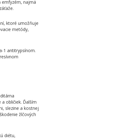
ľ a emfyzém, najmä
 záťaže.
aní, ktoré umožňuje
ovacie metódy,
a-1 antitrypsínom.
ogresívnom
ditárna
a obličiek. Ďalším
i, slezine a kostnej
škodenie žlčových
ú diétu,