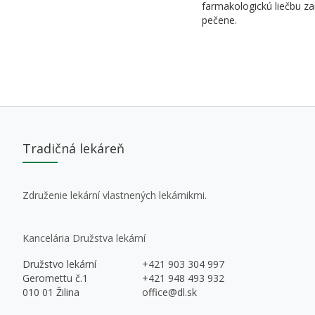
farmakologickú liečbu za
pečene.
Tradičná lekáreň
Združenie lekární vlastnených lekárnikmi.
Kancelária Družstva lekární
Družstvo lekární
+421 903 304 997
Geromettu č.1
+421 948 493 932
010 01 Žilina
office@dl.sk