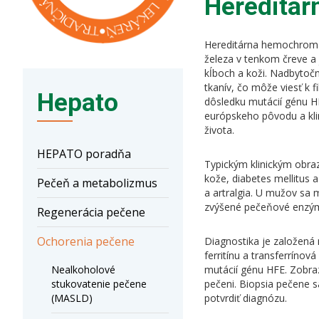
Hereditá
Hereditárna hemochroma
železa v tenkom čreve a
kĺboch a koži. Nadbytoč
tkanív, čo môže viesť k 
Hepato
dôsledku mutácií génu H
európskeho pôvodu a klin
života.
HEPATO poradňa
Typickým klinickým obra
kože, diabetes mellitus a
Pečeň a metabolizmus
a artralgia. U mužov sa 
zvýšené pečeňové enzým
Regenerácia pečene
Ochorenia pečene
Diagnostika je založená 
ferritínu a transferríno
Nealkoholové
mutácií génu HFE. Zobraz
stukovatenie pečene
pečeni. Biopsia pečene s
(MASLD)
potvrdiť diagnózu.