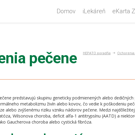
Domov
iLekáreň
eKarta Z
enia pečene
HEPATO poradňa
Ochorenia
ečene predstavujú skupinu geneticky podmienených alebo dedičných p
rmálneho metabolizmu živín alebo kovov, čo vedie k poškodeniu pe
óze alebo zvýšenému riziku vzniku nádorov pečene. Medzi najdôležitejš
za, Wilsonova choroba, deficit alfa-1 antitrypsínu (AATD) a niektor
ako Gaucherova choroba alebo cystická fibróza.