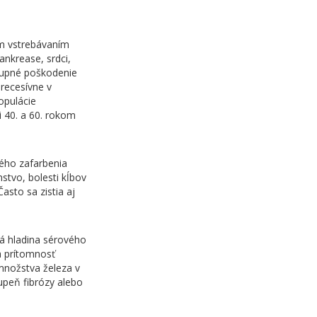
m vstrebávaním
nkrease, srdci,
tupné poškodenie
 recesívne v
opulácie
i 40. a 60. rokom
vého zafarbenia
nstvo, bolesti kĺbov
asto sa zistia aj
ná hladina sérového
na prítomnosť
množstva železa v
upeň fibrózy alebo