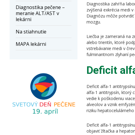
Diagnostika zahŕňa labor
Diagnostika pečene –
zvýšená exkrécia medi v
meranie ALT/AST v
Diagnózu môže potvrdiť 
lekárni
mozgu.
Na stiahnutie
Liečba je zameraná na zn
alebo trientín, ktoré po
MAPA lekárni
vstrebávanie medi v črev
fulminantnom zlyhaní peč
Deficit al
Deficit alfa-1 antitryps
alfa-1 antitrypsín, ktor
vedie k poškodeniu viac
alveolov a vznik emfyzém
riziku hepatocelulárneh
Deficit alfa-1 antitryps
objaviť žltačka a hepato