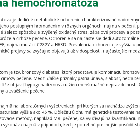
rna hemochromatóza
tóza je dedičné metabolické ochorenie charakterizované nadmerný
 jeho postupným hromadením v rôznych orgánoch, najmä v pečeni, pa
né železo spôsobuje zvýšený oxidačný stres, zápalové procesy a pos
fibróze a cirhóze pečene. Ochorenie sa najčastejšie dedí autozomálne
FE, najmä mutácií C282Y a H63D. Prevalencia ochorenia je vyššia u p
ické prejavy sa zvyčajne objavujú až v dospelosti, najčastejšie medz
zom je tzv. bronzový diabetes, ktorý predstavuje kombináciu bronzo
 cirhózy pečene. Medzi ďalšie príznaky patria únava, slabosť, nechute
môže objaviť hypogonadizmus a u žien menštruačné nepravidelnosti. Č
y a zväčšenie pečene.
najmä na laboratórnych vyšetreniach, pri ktorých sa nachádza zvýše
vá saturácia vyššia ako 45 %. Dôležitú úlohu má genetické testovanie 
ovacie metódy, napríklad MRI pečene, sa využívajú na kvantifikáciu 
a vykonáva najmä v prípadoch, keď je potrebné presnejšie posúdiť st