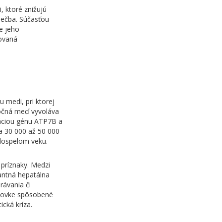
, ktoré znižujú
iečba. Súčasťou
e jeho
kovaná
 medi, pri ktorej
očná meď vyvoláva
táciou génu ATP7B a
a 30 000 až 50 000
 dospelom veku.
 príznaky. Medzi
nantná hepatálna
rávania či
ohovke spôsobené
cká kríza.