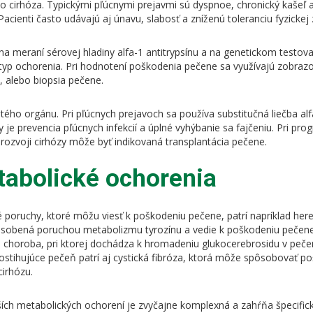
ebo cirhóza. Typickými pľúcnymi prejavmi sú dyspnoe, chronický kaše
. Pacienti často udávajú aj únavu, slabosť a zníženú toleranciu fyzickej
na meraní sérovej hladiny alfa-1 antitrypsínu a na genetickom testov
otyp ochorenia. Pri hodnotení poškodenia pečene sa využívajú zobraz
, alebo biopsia pečene.
utého orgánu. Pri pľúcnych prejavoch sa používa substitučná liečba alf
 je prevencia pľúcnych infekcií a úplné vyhýbanie sa fajčeniu. Pri pr
ozvoji cirhózy môže byť indikovaná transplantácia pečene.
tabolické ochorenia
 poruchy, ktoré môžu viesť k poškodeniu pečene, patrí napríklad h
ere
pôsobená poruchou metabolizmu tyrozínu a vedie k poškodeniu pečene 
 choroba
, pri ktorej dochádza k hromadeniu glukocerebrosidu v pečen
ostihujúce pečeň patrí aj c
ystická fibróza
, ktorá môže spôsobovať po
cirhózu.
ších metabolických ochorení je zvyčajne komplexná a zahŕňa špecifick