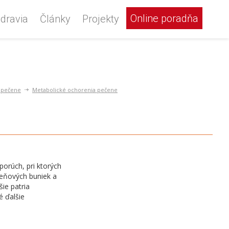
Online poradňa
dravia
Články
Projekty
 pečene
Metabolické ochorenia pečene
orúch, pri ktorých
čeňových buniek a
ie patria
é ďalšie