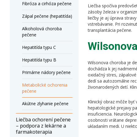
Fibróza a cirhóza pečene
Liečba spočíva predovšet
zásoby železa v organizm
Zápal pečene (hepatitída)
liečby je aj úprava stra
vstrebávanie. Pri rozvin
Alkoholová choroba
transplantácia pečene.
pečene
Wilsonova
Hepatitída typu C
Hepatitída typu B
Wilsonova choroba je de
dochádza k jej nadmern
Primárne nádory pečene
oxidačný stres, zápalov
dedí sa autozomálne rec
Metabolické ochorenia
živonarodených detí. Kli
pečene
Klinický obraz môže byť 
Akútne zlyhanie pečene
hepatologické prejavy pa
insuficiencia. Neurologic
Liečba ochorení pečene
osobnosti vrátane depre
– podpora z lekárne a
ukladaním medi. U niekto
farmakoterapia