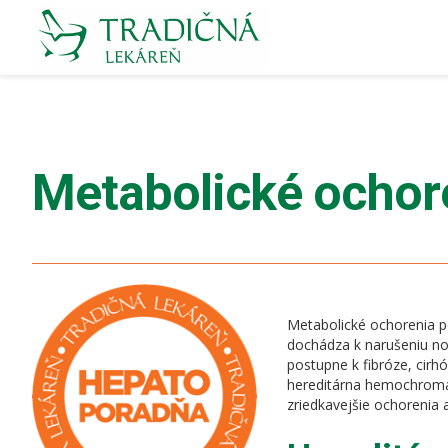
Metabolické ochor
Metabolické ochorenia p
dochádza k narušeniu no
postupne k fibróze, cirh
hereditárna hemochromató
zriedkavejšie ochorenia 