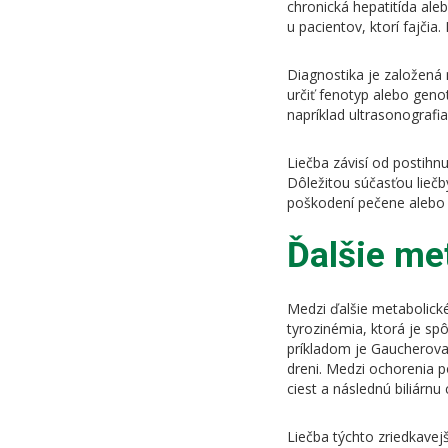
chronická hepatitída al
u pacientov, ktorí fajčia
Diagnostika je založená 
určiť fenotyp alebo gen
napríklad ultrasonografia
Liečba závisí od postihn
Dôležitou súčasťou liečby
poškodení pečene alebo r
Ďalšie me
Medzi ďalšie metabolické
tyrozinémia
, ktorá je s
príkladom je
Gaucherova
dreni. Medzi ochorenia p
ciest a následnú biliárnu 
Liečba týchto zriedkavej