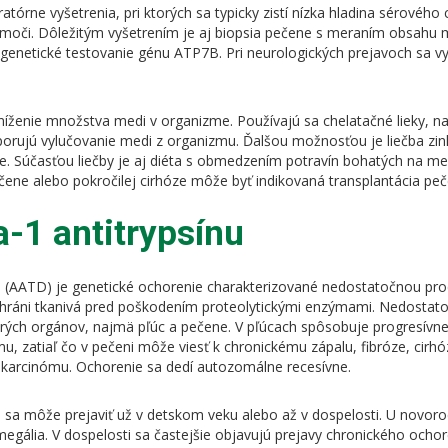
atórne vyšetrenia, pri ktorých sa typicky zistí nízka hladina sérového
 moči. Dôležitým vyšetrením je aj biopsia pečene s meraním obsahu m
genetické testovanie génu ATP7B. Pri neurologických prejavoch sa vy
íženie množstva medi v organizme. Používajú sa chelatačné lieky, nap
dporujú vylučovanie medi z organizmu. Ďalšou možnosťou je liečba zin
e. Súčasťou liečby je aj diéta s obmedzením potravín bohatých na meď
ene alebo pokročilej cirhóze môže byť indikovaná transplantácia peč
fa-1 antitrypsínu
ínu (AATD) je genetické ochorenie charakterizované nedostatočnou pr
ý chráni tkanivá pred poškodením proteolytickými enzýmami. Nedostat
erých orgánov, najmä pľúc a pečene. V pľúcach spôsobuje progresívn
u, zatiaľ čo v pečeni môže viesť k chronickému zápalu, fibróze, cir
o karcinómu. Ochorenie sa dedí autozomálne recesívne.
ínu sa môže prejaviť už v detskom veku alebo až v dospelosti. U nov
megália. V dospelosti sa častejšie objavujú prejavy chronického ocho