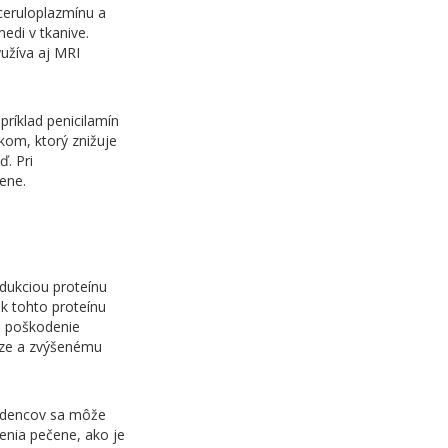
 ceruloplazmínu a
edi v tkanive.
užíva aj MRI
ríklad penicilamín
kom, ktorý znižuje
. Pri
ene.
odukciou proteínu
ok tohto proteínu
e poškodenie
hóze a zvýšenému
orodencov sa môže
renia pečene, ako je