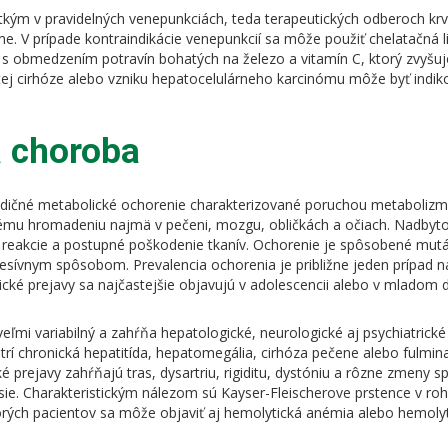
kým v pravidelných venepunkciách, teda terapeutických odberoch krvi
e. V prípade kontraindikácie venepunkcií sa môže použiť chelatačná l
vy s obmedzením potravín bohatých na železo a vitamín C, ktorý zvyšuj
utej cirhóze alebo vzniku hepatocelulárneho karcinómu môže byť indi
 choroba
dičné metabolické ochorenie charakterizované poruchou metabolizmu
ému hromadeniu najmä v pečeni, mozgu, obličkách a očiach. Nadbyt
é reakcie a postupné poškodenie tkanív. Ochorenie je spôsobené mu
esívnym spôsobom. Prevalencia ochorenia je približne jeden prípad n
nické prejavy sa najčastejšie objavujú v adolescencii alebo v mladom
veľmi variabilný a zahŕňa hepatologické, neurologické aj psychiatrické
trí chronická hepatitída, hepatomegália, cirhóza pečene alebo fulmi
ké prejavy zahŕňajú tras, dysartriu, rigiditu, dystóniu a rôzne zmeny sp
sie. Charakteristickým nálezom sú Kayser-Fleischerove prstence v r
rých pacientov sa môže objaviť aj hemolytická anémia alebo hemolyti