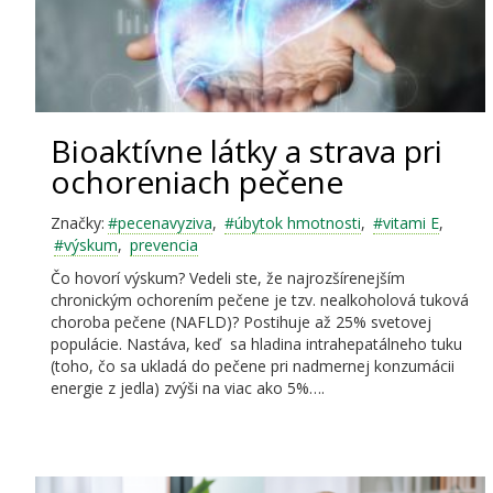
Bioaktívne látky a strava pri
ochoreniach pečene
Značky:
#pecenavyziva
,
#úbytok hmotnosti
,
#vitami E
,
#výskum
,
prevencia
Čo hovorí výskum? Vedeli ste, že najrozšírenejším
chronickým ochorením pečene je tzv. nealkoholová tuková
choroba pečene (NAFLD)? Postihuje až 25% svetovej
populácie. Nastáva, keď sa hladina intrahepatálneho tuku
(toho, čo sa ukladá do pečene pri nadmernej konzumácii
energie z jedla) zvýši na viac ako 5%….