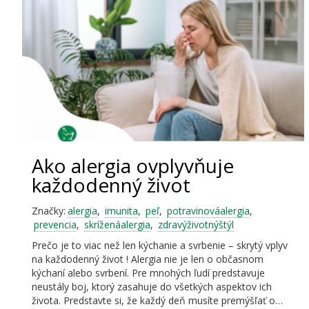
Ako alergia ovplyvňuje
každodenný život
Značky:
alergia
,
imunita
,
peľ
,
potravinováalergia
,
prevencia
,
skríženáalergia
,
zdravýživotnýštýl
Prečo je to viac než len kýchanie a svrbenie – skrytý vplyv
na každodenný život ! Alergia nie je len o občasnom
kýchaní alebo svrbení. Pre mnohých ľudí predstavuje
neustály boj, ktorý zasahuje do všetkých aspektov ich
života. Predstavte si, že každý deň musíte premýšľať o…