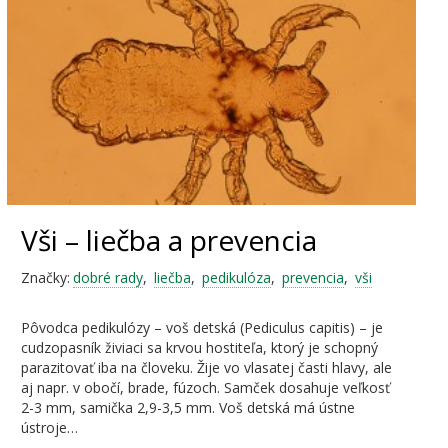
Vši – liečba a prevencia
Značky:
dobré rady
,
liečba
,
pedikulóza
,
prevencia
,
vši
Pôvodca pedikulózy – voš detská (Pediculus capitis) – je
cudzopasník živiaci sa krvou hostiteľa, ktorý je schopný
parazitovať iba na človeku. Žije vo vlasatej časti hlavy, ale
aj napr. v obočí, brade, fúzoch. Samček dosahuje veľkosť
2-3 mm, samička 2,9-3,5 mm. Voš detská má ústne
ústroje…