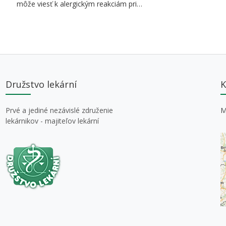
môže viesť k alergickým reakciám pri…
Družstvo lekární
K
Prvé a jediné nezávislé združenie
M
lekárnikov - majiteľov lekární