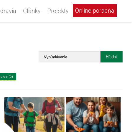
Online poradňa
dravia
Články
Projekty
stres (5)