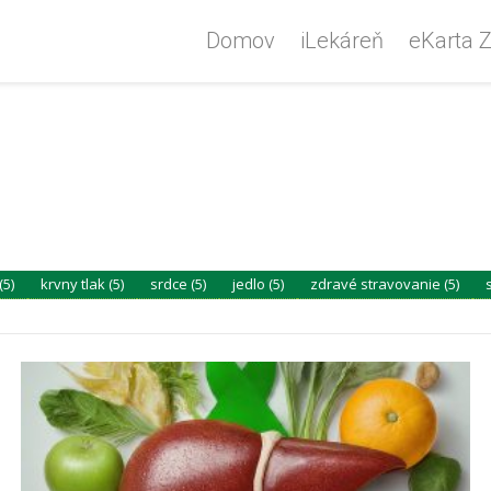
Domov
iLekáreň
eKarta Z
(5)
krvny tlak (5)
srdce (5)
jedlo (5)
zdravé stravovanie (5)