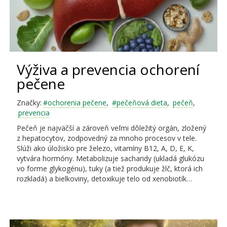
Výživa a prevencia ochorení
pečene
Značky:
#ochorenia pečene
,
#pečeňová dieta
,
pečeň
,
prevencia
Pečeň je najväčší a zároveň veľmi dôležitý orgán, zložený
z hepatocytov, zodpovedný za mnoho procesov v tele.
Slúži ako úložisko pre železo, vitamíny B12, A, D, E, K,
vytvára hormóny. Metabolizuje sacharidy (ukladá glukózu
vo forme glykogénu), tuky (a tiež produkuje žlč, ktorá ich
rozkladá) a bielkoviny, detoxikuje telo od xenobiotík…