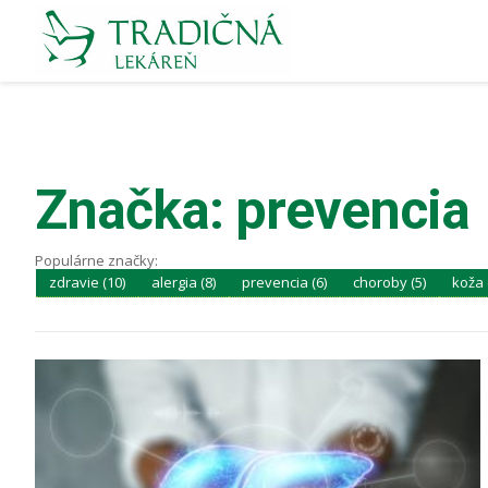
Značka: prevencia
Populárne značky:
zdravie (10)
alergia (8)
prevencia (6)
choroby (5)
koža 