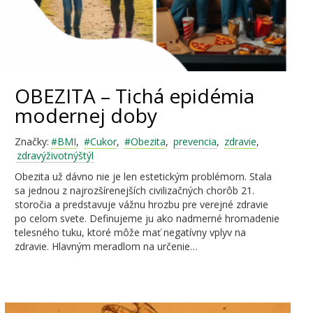
OBEZITA – Tichá epidémia
modernej doby
Značky:
#BMI
,
#Cukor
,
#Obezita
,
prevencia
,
zdravie
,
zdravýživotnýštýl
Obezita už dávno nie je len estetickým problémom. Stala
sa jednou z najrozšírenejších civilizačných chorôb 21.
storočia a predstavuje vážnu hrozbu pre verejné zdravie
po celom svete. Definujeme ju ako nadmerné hromadenie
telesného tuku, ktoré môže mať negatívny vplyv na
zdravie. Hlavným meradlom na určenie…