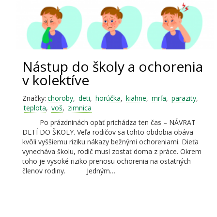
Nástup do školy a ochorenia
v kolektíve
Značky:
choroby
,
deti
,
horúčka
,
kiahne
,
mrľa
,
parazity
,
teplota
,
voš
,
zimnica
Po prázdninách opäť prichádza ten čas – NÁVRAT
DETÍ DO ŠKOLY. Veľa rodičov sa tohto obdobia obáva
kvôli vyššiemu riziku nákazy bežnými ochoreniami. Dieťa
vynecháva školu, rodič musí zostať doma z práce. Okrem
toho je vysoké riziko prenosu ochorenia na ostatných
členov rodiny. Jedným…