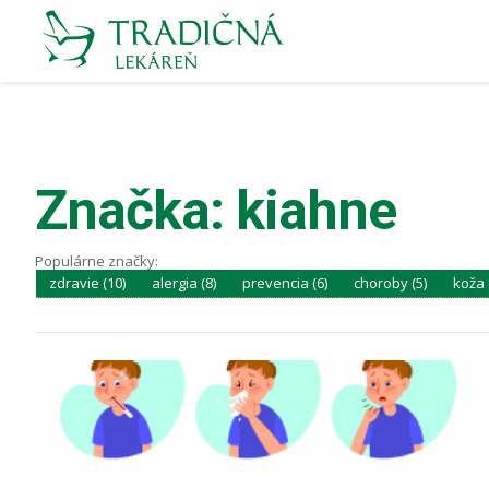
Značka: kiahne
Populárne značky:
zdravie (10)
alergia (8)
prevencia (6)
choroby (5)
koža 