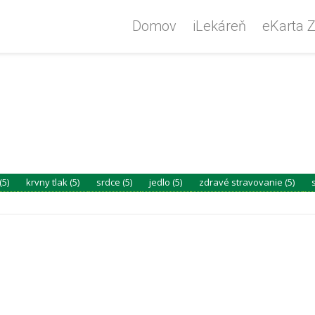
Domov
iLekáreň
eKarta Z
(5)
krvny tlak (5)
srdce (5)
jedlo (5)
zdravé stravovanie (5)