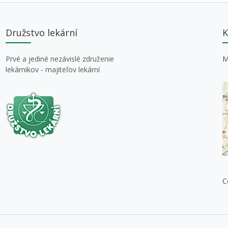
Družstvo lekární
K
Prvé a jediné nezávislé združenie
M
lekárnikov - majiteľov lekární
C