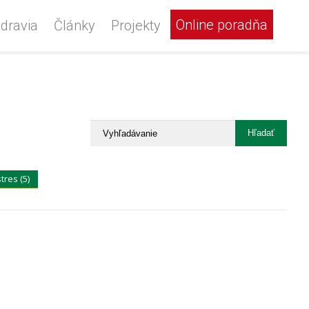
Online poradňa
dravia
Články
Projekty
stres (5)