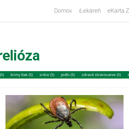
Domov
iLekáreň
eKarta Z
elióza
(5)
krvny tlak (5)
srdce (5)
jedlo (5)
zdravé stravovanie (5)