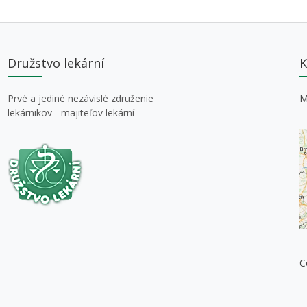
Družstvo lekární
K
Prvé a jediné nezávislé združenie
M
lekárnikov - majiteľov lekární
C