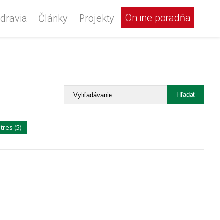
Online poradňa
dravia
Články
Projekty
stres (5)