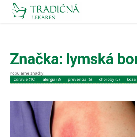
Značka: lymská bor
Populárne značky:
zdravie (10)
alergia (8)
prevencia (6)
choroby (5)
koža 