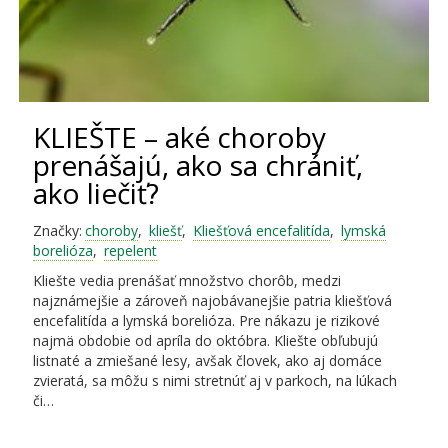
KLIEŠTE – aké choroby
prenášajú, ako sa chrániť,
ako liečiť?
Značky:
choroby
,
kliešť
,
Kliešťová encefalitída
,
lymská
borelióza
,
repelent
Kliešte vedia prenášať množstvo chorôb, medzi
najznámejšie a zároveň najobávanejšie patria kliešťová
encefalitída a lymská borelióza. Pre nákazu je rizikové
najmä obdobie od apríla do októbra. Kliešte obľubujú
listnaté a zmiešané lesy, avšak človek, ako aj domáce
zvieratá, sa môžu s nimi stretnúť aj v parkoch, na lúkach
či…