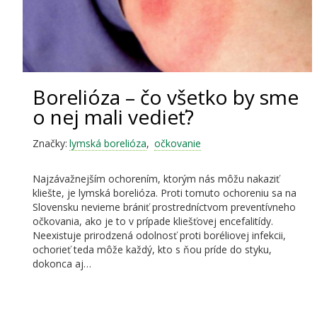
Borelióza – čo všetko by sme
o nej mali vedieť?
Značky:
lymská borelióza
,
očkovanie
Najzávažnejším ochorením, ktorým nás môžu nakaziť
kliešte, je lymská borelióza. Proti tomuto ochoreniu sa na
Slovensku nevieme brániť prostredníctvom preventívneho
očkovania, ako je to v prípade kliešťovej encefalitídy.
Neexistuje prirodzená odolnosť proti boréliovej infekcii,
ochorieť teda môže každý, kto s ňou príde do styku,
dokonca aj…