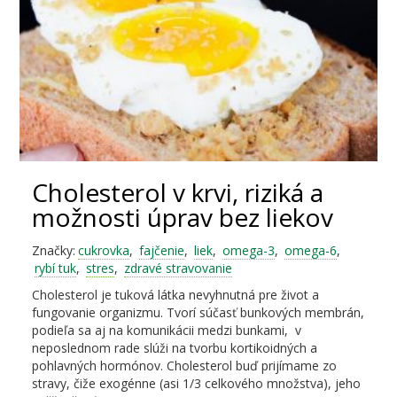
Cholesterol v krvi, riziká a
možnosti úprav bez liekov
Značky:
cukrovka
,
fajčenie
,
liek
,
omega-3
,
omega-6
,
rybí tuk
,
stres
,
zdravé stravovanie
Cholesterol je tuková látka nevyhnutná pre život a
fungovanie organizmu. Tvorí súčasť bunkových membrán,
podieľa sa aj na komunikácii medzi bunkami, v
neposlednom rade slúži na tvorbu kortikoidných a
pohlavných hormónov. Cholesterol buď prijímame zo
stravy, čiže exogénne (asi 1/3 celkového množstva), jeho