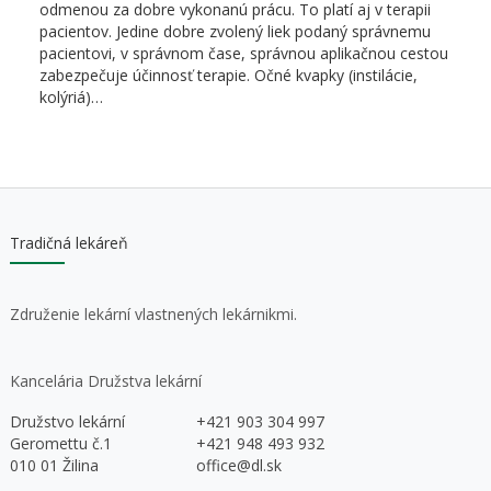
odmenou za dobre vykonanú prácu. To platí aj v terapii
pacientov. Jedine dobre zvolený liek podaný správnemu
pacientovi, v správnom čase, správnou aplikačnou cestou
zabezpečuje účinnosť terapie. Očné kvapky (instilácie,
kolýriá)…
Tradičná lekáreň
Združenie lekární vlastnených lekárnikmi.
Kancelária Družstva lekární
Družstvo lekární
+421 903 304 997
Geromettu č.1
+421 948 493 932
010 01 Žilina
office@dl.sk