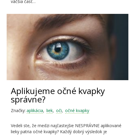
väčšia časť…
Aplikujeme očné kvapky
správne?
Značky:
aplikácia
,
liek
,
oči
,
očné kvapky
Vedeli ste, že medzi najčastejšie NESPRÁVNE aplikované
lieky patria očné kvapky? Každý dobrý výsledok je