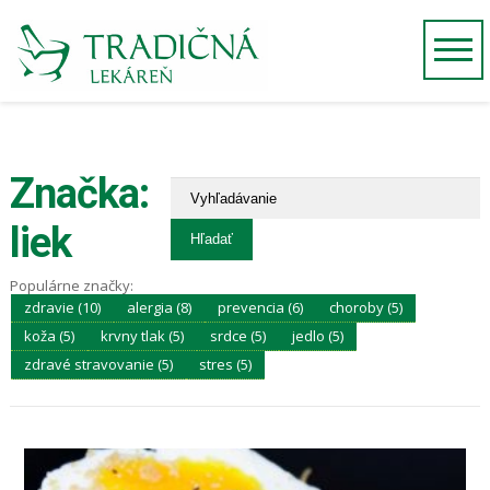
Značka:
liek
Populárne značky:
zdravie (10)
alergia (8)
prevencia (6)
choroby (5)
koža (5)
krvny tlak (5)
srdce (5)
jedlo (5)
zdravé stravovanie (5)
stres (5)