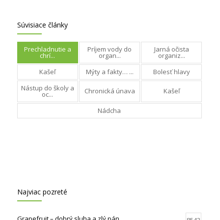
Súvisiace články
Prechladnutie a
Príjem vody do
Jarná očista
chrí...
organ...
organiz...
Kašeľ
Mýty a fakty… ...
Bolesť hlavy
Nástup do školy a
Chronická únava
Kašeľ
oc...
Nádcha
Najviac pozreté
Grapefruit – dobrý sluha a zlý pán
8543