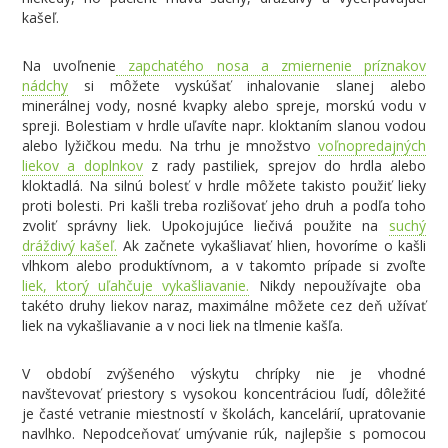
kašeľ.
Na uvoľnenie
zapchatého nosa a zmiernenie príznakov
nádchy
si môžete vyskúšať inhalovanie slanej alebo
minerálnej vody, nosné kvapky alebo spreje, morskú vodu v
spreji. Bolestiam v hrdle uľavíte napr. kloktaním slanou vodou
alebo lyžičkou medu. Na trhu je množstvo
voľnopredajných
liekov a doplnkov
z rady pastiliek, sprejov do hrdla alebo
kloktadlá. Na silnú bolesť v hrdle môžete takisto použiť lieky
proti bolesti. Pri kašli treba rozlišovať jeho druh a podľa toho
zvoliť správny liek. Upokojujúce liečivá použite na
suchý
dráždivý kašeľ.
Ak začnete vykašliavať hlien, hovoríme o kašli
vlhkom alebo produktívnom, a v takomto prípade si zvoľte
liek, ktorý uľahčuje vykašliavanie.
Nikdy nepoužívajte oba
takéto druhy liekov naraz, maximálne môžete cez deň užívať
liek na vykašliavanie a v noci liek na tlmenie kašľa.
V období zvýšeného výskytu chrípky nie je vhodné
navštevovať priestory s vysokou koncentráciou ľudí, dôležité
je časté vetranie miestností v školách, kancelárií, upratovanie
navlhko. Nepodceňovať umývanie rúk, najlepšie s pomocou