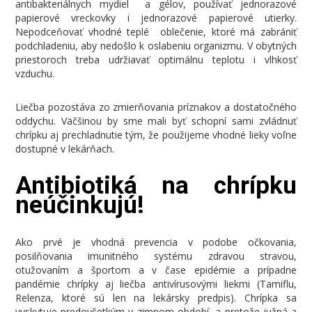
antibakteriálnych mydiel a gélov, používať jednorazové
papierové vreckovky i jednorazové papierové utierky.
Nepodceňovať vhodné teplé oblečenie, ktoré má zabrániť
podchladeniu, aby nedošlo k oslabeniu organizmu. V obytných
priestoroch treba udržiavať optimálnu teplotu i vlhkosť
vzduchu.
Liečba pozostáva zo zmierňovania príznakov a dostatočného
oddychu. Väčšinou by sme mali byť schopní sami zvládnuť
chrípku aj prechladnutie tým, že použijeme vhodné lieky voľne
dostupné v lekárňach.
Antibiotiká na chrípku
neúčinkujú!
Ako prvé je vhodná prevencia v podobe očkovania,
posilňovania imunitného systému zdravou stravou,
otužovaním a športom a v čase epidémie a prípadne
pandémie chrípky aj liečba antivírusovými liekmi (Tamiflu,
Relenza, ktoré sú len na lekársky predpis). Chrípka sa
vyskytuje predovšetkým v zimnom období, a pretože južná a