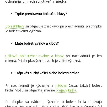
ochorenia, pri nachladnutí veľmi zriedka.
Trpíte prenikavou bolesťou hlavy?
Bolesť hlavy
sa objavuje zriedkavo pri prechladnutí, pri chrípke
je bolesť veľmi výrazná.
Máte bolesti svalov a kĺbov?
Celková bolestivosť svalov a kĺbov
pri nachladnutí je len
mierna. Pri chrípkových stavoch je veľmi výrazná.
Trápi vás suchý kašeľ alebo bolesti hrdla?
Pri nachladnutí je kýchanie a
nádcha
častá, taktiež bolesť
hrdla. Môžu sa objaviť aj mierne
prejavy kašľa.
Pri chrípke sa nádcha, kýchanie a bolesť hrdla objavujú
niekedy, no pacient máva suchý, dráždivý a vyčerpávajúci