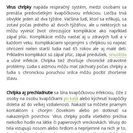
Vírus chrípky
napáda respiračný systém, medzi osobami sa
prenáša predovšetkým kvapôčkovou infekciou. Liečba trvá
obvykle jeden až dva týždne. Väčšina ľudí, ktorí sa infikujú, sa
zotaví počas jedného až dvoch týždňov, ale u niektorých sa
môžu vyvinúť život ohrozujúce komplikácie ako napríklad
zápal pľúc. Komplikácie môžu nastať aj u zdravých ľudí a v
každom veku. Komplikáciami spojenými s chrípkou sú najviac
ohrození nielen starší ľudia nad 65 rokov ale aj malé deti.
Príkladmi komplikácií sú zápal pľúc, zápal priedušiek,
sinusitída
a ušné infekcie. Chrípka tiež zhoršuje chronické zdravotné
problémy. Ľudia s astmou môžu mať záchvaty počas chrípky a
ľudia s chronickou poruchou srdca môžu pocítiť zhoršenie
stavu.
Chrípka aj prechladnutie
sa šíria kvapôčkovou infekciou, čiže z
osoby na osobu kvapôčkami
pri kašli
alebo kýchnutí kvapôčky
doletia až do veľkej vzdialenosti. Nakaziť sa môžete priamym
kontaktom s chorým človekom alebo pri dotknutí sa
nakazených povrchov. Vírus chrípky podľa všetkého prežíva
niekoľko hodín na látke či papierových vreckovkách. Vírusy do
tela vstupujú nosom alebo hrdlom a nepríjemné na nich je to,