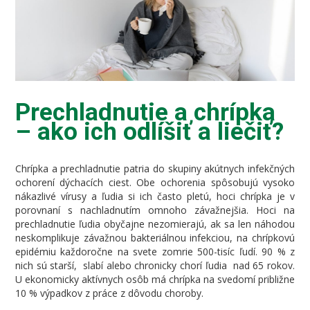
Prechladnutie a chrípka
– ako ich odlíšiť a liečiť?
Chrípka a prechladnutie patria do skupiny akútnych infekčných
ochorení dýchacích ciest. Obe ochorenia spôsobujú vysoko
nákazlivé vírusy a ľudia si ich často pletú, hoci chrípka je v
porovnaní s nachladnutím omnoho závažnejšia. Hoci na
prechladnutie ľudia obyčajne nezomierajú, ak sa len náhodou
neskomplikuje závažnou bakteriálnou infekciou, na chrípkovú
epidémiu každoročne na svete zomrie 500-tisíc ľudí. 90 % z
nich sú starší, slabí alebo chronicky chorí ľudia nad 65 rokov.
U ekonomicky aktívnych osôb má chrípka na svedomí približne
10 % výpadkov z práce z dôvodu choroby.