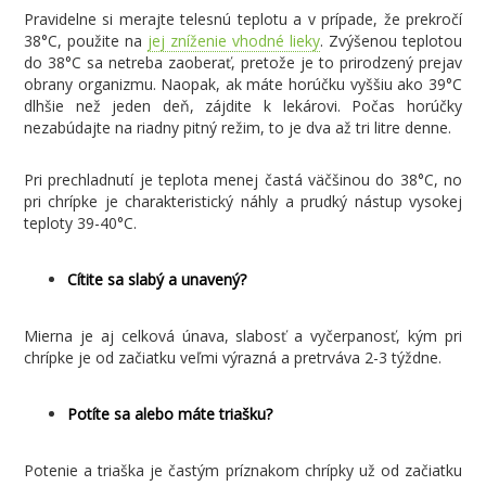
Pravidelne si merajte telesnú teplotu a v prípade, že prekročí
38°C, použite na
jej zníženie vhodné lieky
. Zvýšenou teplotou
do 38°C sa netreba zaoberať, pretože je to prirodzený prejav
obrany organizmu. Naopak, ak máte horúčku vyššiu ako 39°C
dlhšie než jeden deň, zájdite k lekárovi. Počas horúčky
nezabúdajte na riadny pitný režim, to je dva až tri litre denne.
Pri prechladnutí je teplota menej častá väčšinou do 38°C, no
pri chrípke je charakteristický náhly a prudký nástup vysokej
teploty 39-40°C.
Cítite sa slabý a unavený?
Mierna je aj celková únava, slabosť a vyčerpanosť, kým pri
chrípke je od začiatku veľmi výrazná a pretrváva 2-3 týždne.
Potíte sa alebo máte triašku?
Potenie a triaška je častým príznakom chrípky už od začiatku