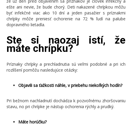
že už deň pred objavením sa príznakov je človek infekčný a
ešte ani nevie, že bude chorý. Deti nakazené chrípkou môžu
byť infekčné viac ako 10 dní a jeden pasažier s príznakmi
chrípky môže preniesť ochorenie na 72 % ľudí na palube
dopravného lietadla.
Ste si naozaj istí, že
máte chrípku?
Príznaky chrípky a prechladnutia sú veľmi podobné a pri ich
rozlíšení pomôžu nasledujúce otázky:
Objavili sa ťažkosti náhle, v priebehu niekoľkých hodín?
Pri bežnom nachladnutí dochádza k pozvoľnému zhoršovaniu
stavu, no pri chrípke je nástup ochorenia rýchly a prudký.
Máte horúčku?