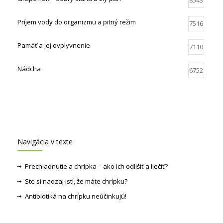
Príjem vody do organizmu a pitný režim
7516
Pamäť a jej ovplyvnenie
7110
Nádcha
6752
Navigácia v texte
Prechladnutie a chrípka – ako ich odlíšiť a liečiť?
Ste si naozaj istí, že máte chrípku?
Antibiotiká na chrípku neúčinkujú!