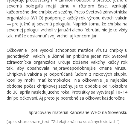
severná pologuľa majú zimu v rôznom čase, vznikajú
každoročne dve chrípkové sezóny. Preto Svetová zdravotnícka
organizácia (WHO) podporuje každý rok výrobu dvoch vakcín
— pre južnú aj severnú pologuľu. Napriek tomu, že chrípka na
severnej pologuli vrcholí v januári alebo februári, nie je to vždy
tak, môže dosiahnuť svoj vrchol aj koncom jari.
Očkovanie pre vysokú schopnosť mutácie vírusu chrípky u
jednotlivých vakcín je účinné len približne jeden rok. Svetová
zdravotnícka organizácia určuje zloženie vakcíny každý rok
tak, aby obsahovala najpravdepodobnejšie kmene vírusu.
Chrípková vakcína je odporúčaná ľuďom z rizikových skupín,
ktorí by mohli mať komplikácie. Na očkovanie je najlepšie
obdobie počas chrípkovej sezóny. Je to obdobie od 1.októbra
do 30. apríla nasledujúceho roka. Protilátky sa vytvárajú 10–14
dní po očkovaní. Aj preto je potrebné sa očkovať každoročne.
Spracovaný materiál Kancelárie WHO na Slovensku
[apss-share share_text="Zdieľajte nás na sociálnych sieťach"]