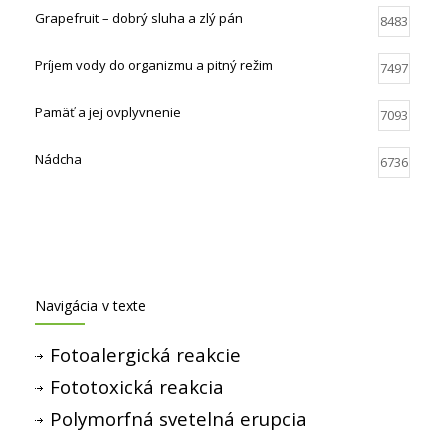
Grapefruit – dobrý sluha a zlý pán
8483
Príjem vody do organizmu a pitný režim
7497
Pamäť a jej ovplyvnenie
7093
Nádcha
6736
Navigácia v texte
Fotoalergická reakcie
Fototoxická reakcia
Polymorfná svetelná erupcia