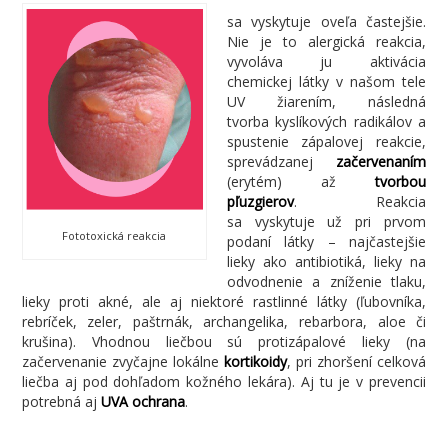
sa vyskytuje oveľa častejšie.
Nie je to alergická reakcia,
vyvoláva ju aktivácia
chemickej látky v našom tele
UV žiarením, následná
tvorba kyslíkových radikálov a
spustenie zápalovej reakcie,
sprevádzanej
začervenaním
(erytém) až
tvorbou
pľuzgierov
. Reakcia
sa vyskytuje už pri prvom
Fototoxická reakcia
podaní látky – najčastejšie
lieky ako antibiotiká, lieky na
odvodnenie a zníženie tlaku,
lieky proti akné, ale aj niektoré rastlinné látky (ľubovníka,
rebríček, zeler, paštrnák, archangelika, rebarbora, aloe či
krušina). Vhodnou liečbou sú protizápalové lieky (na
začervenanie zvyčajne lokálne
kortikoidy
, pri zhoršení celková
liečba aj pod dohľadom kožného lekára). Aj tu je v prevencii
potrebná aj
UVA ochrana
.