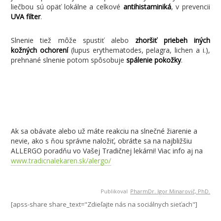
liečbou sú opäť lokálne a celkové
antihistaminiká
, v prevencii
UVA filter
.
Slnenie tiež môže spustiť alebo
zhoršiť priebeh iných
kožných ochorení
(lupus erythematodes, pelagra, lichen a i.),
prehnané slnenie potom spôsobuje
spálenie pokožky
.
Ak sa obávate alebo už máte reakciu na slnečné žiarenie a
nevie, ako s ňou správne naložiť, obráťte sa na najbližšiu
ALLERGO poradňu vo Vašej Tradičnej lekárni! Viac info aj na
www.tradicnalekaren.sk/alergo/
Publikoval
PharmDr. Igor Minarovič, PhD.
[apss-share share_text="Zdieľajte nás na sociálnych sieťach"]