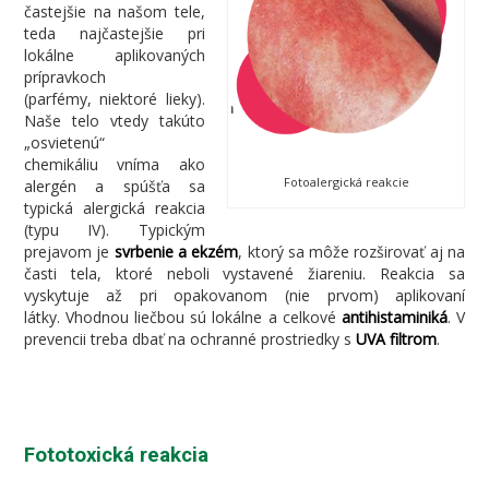
častejšie na našom tele,
teda najčastejšie pri
lokálne aplikovaných
prípravkoch
(parfémy, niektoré lieky).
Naše telo vtedy takúto
„osvietenú“
chemikáliu vníma ako
Fotoalergická reakcie
alergén a spúšťa sa
typická alergická reakcia
(typu IV). Typickým
prejavom je
svrbenie a ekzém
, ktorý sa môže rozširovať aj na
časti tela, ktoré neboli vystavené žiareniu. Reakcia sa
vyskytuje až pri opakovanom (nie prvom) aplikovaní
látky. Vhodnou liečbou sú lokálne a celkové
antihistaminiká
. V
prevencii treba dbať na ochranné prostriedky s
UVA filtrom
.
Fototoxická reakcia