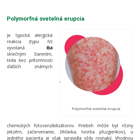
Polymorfná svetelná erupcia
Je typická alergická
reakcia (typu IV)
vyvolaná
iba
slnečným žiarením,
teda bez prítomnosti
ďalších známych
Polymorfná svetelná erupcia
chemických fotosenzibilizátorov. Priebeh môže byt rôzny
(ekzém, začervenanie, žihľavka, tvorba pľuzgierikov), u
jedného pacienta je však spravidla vždy rovnaký. Vhodnou