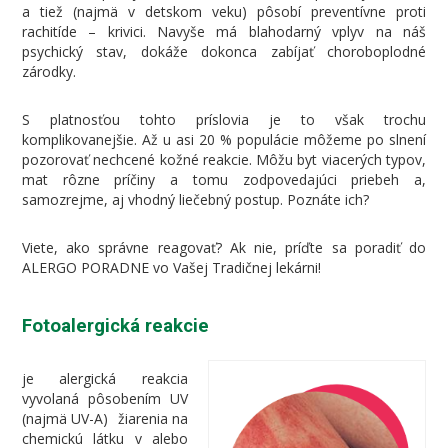
a tiež (najmä v detskom veku) pôsobí preventívne proti
rachitíde – krivici. Navyše má blahodarný vplyv na náš
psychický stav, dokáže dokonca zabíjať choroboplodné
zárodky.
S platnosťou tohto príslovia je to však trochu
komplikovanejšie. Až u asi 20 % populácie môžeme po slnení
pozorovať nechcené kožné reakcie. Môžu byt viacerých typov,
mat rôzne príčiny a tomu zodpovedajúci priebeh a,
samozrejme, aj vhodný liečebný postup. Poznáte ich?
Viete, ako správne reagovať? Ak nie, príďte sa poradiť do
ALERGO PORADNE vo Vašej Tradičnej lekárni!
Fotoalergická reakcie
je alergická reakcia
vyvolaná pôsobením UV
(najmä UV-A) žiarenia na
chemickú látku v alebo