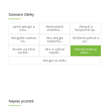
Súvisiace články
Jarná alergia a
Nedostatok
Zdravé a
osla...
vitamínu ...
bezpečné op...
Alergické reakcie
Ako alergia
Skrížené peľové a
na...
ovplyvňu...
po...
Ekzém a kožná
Ako si vybrať
Fotodermatózy
vyrážk...
repele...
alebo ...
Alergia na slnko
Najviac pozreté